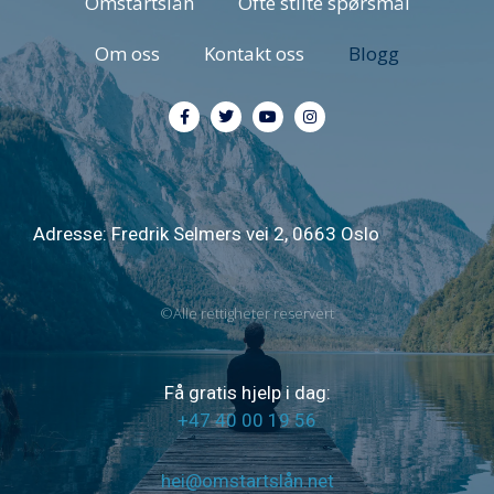
Omstartslån
Ofte stilte spørsmål
Om oss
Kontakt oss
Blogg
Adresse: Fredrik Selmers vei 2, 0663 Oslo
©Alle rettigheter reservert
Få gratis hjelp i dag:
+47 40 00 19 56
hei@omstartslån.net